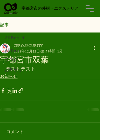
​宇都宮市の外構・エクステリア
記事
All Posts
ZERO SECURITY
All Posts
2025年12月12日
読了時間: 1分
宇都宮市双葉
プログ
テストテスト
お知らせ
お知らせ
コメント