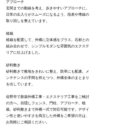
アプローチ
玄関までの動線を考え、歩きやすいアプローチに。
日常の出入りがスムーズになるよう、段差や導線の
取り回しを整えています。
植栽
植栽を配置して、外構に立体感をプラス。石材との
組み合わせで、シンプルモダンな雰囲気のエクステ
リアに仕上げました。
砂利敷き
砂利敷きで敷地をきれいに整え、防草にも配慮。メ
ンテナンスの手間を抑えつつ、外構全体のまとまり
を出しています。
佐野市で新築外構工事・エクステリア工事をご検討
の方へ。目隠しフェンス、門柱、アプローチ、植
栽、砂利敷きまで外構一式で対応可能です。デザイ
ン性と使いやすさを両立した外構をご希望の方は、
お気軽にご相談ください。