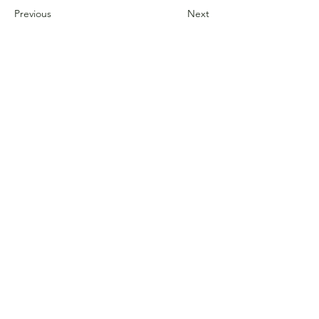
Previous
Next
CONTACT
​ご意見・ご相談等まずはお気軽
にお問い合わせください。
​ホーム
One and onlyの強み
​ご依頼の流れ