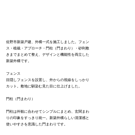
佐野市新築戸建、外構一式を施工しました。フェン
ス・植栽・アプローチ・門柱（門まわり）・砂利敷
きまでまとめて整え、デザインと機能性を両立した
新築外構です。
フェンス
目隠しフェンスを設置し、外からの視線をしっかり
カット。敷地に馴染む見た目に仕上げました。
門柱（門まわり）
門柱は外観に合わせてシンプルにまとめ、玄関まわ
りの印象をすっきり統一。新築外構らしい清潔感と
使いやすさを意識した門まわりです。