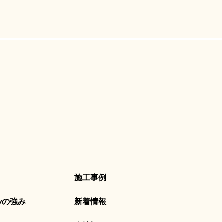
​施工事例
nlyの強み
​新着情報