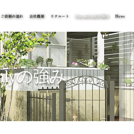
ご依頼の流れ
会社概要
リクルート
One and onlyの強み
News
 onlyの強み