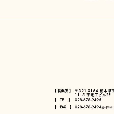
​【 営業所 】​
​〒321-0164 栃
11−5 宇電工ビル2F​​
​【 TEL 】​
028-678-9495
​【 FAX 】​
028-678-9494
​受付時間：9